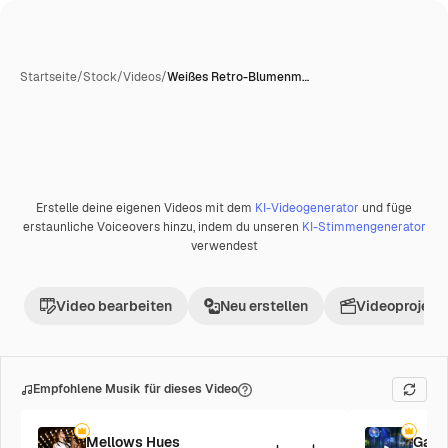
Startseite
/
Stock
/
Videos
/
Weißes Retro-Blumenm…
Erstelle deine eigenen Videos mit dem
KI-Videogenerator
und füge
Premium
erstaunliche Voiceovers hinzu, indem du unseren
KI-Stimmengenerator
verwendest
Video bearbeiten
Neu erstellen
Videoprojekt 
Empfohlene Musik für dieses Video
Mellows Hues
Galac