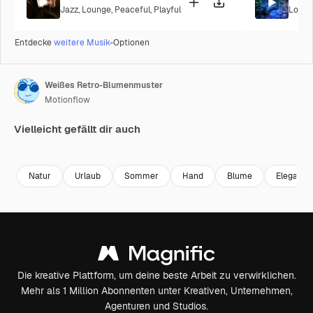
Jazz
,
Lounge
,
Peaceful
,
Playful
Loung
Entdecke
weitere Musik
-Optionen
Weißes Retro-Blumenmuster
Motionflow
Vielleicht gefällt dir auch
Premium
Premium
Premium
Premium
Natur
Urlaub
Sommer
Hand
Blume
Eleganz
Die kreative Plattform, um deine beste Arbeit zu verwirklichen.
Mehr als 1 Million Abonnenten unter Kreativen, Unternehmen,
Agenturen und Studios.