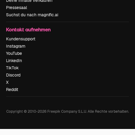
Deine Inhalte verkaufen
Pressesaal
Suchst du nach magnific.ai
Kontakt aufnehmen
Kundensupport
Instagram
YouTube
LinkedIn
TikTok
Discord
X
Reddit
Copyright © 2010-
2026
Freepik Company S.L.U.
Alle Rechte vorbehalten
.