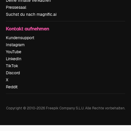
Deine Inhalte verkaufen
Pressesaal
Suchst du nach magnific.ai
Kontakt aufnehmen
Kundensupport
Instagram
YouTube
LinkedIn
TikTok
Discord
X
Reddit
Copyright © 2010-
2026
Freepik Company S.L.U.
Alle Rechte vorbehalten
.