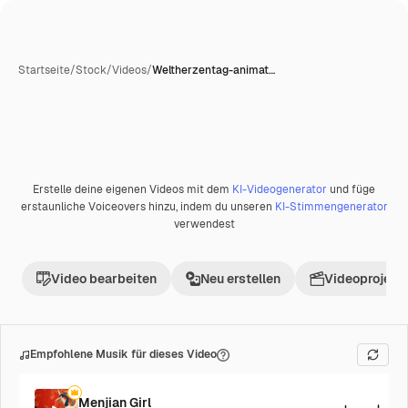
Startseite
/
Stock
/
Videos
/
Weltherzentag-animat…
Erstelle deine eigenen Videos mit dem
KI-Videogenerator
und füge
Premium
erstaunliche Voiceovers hinzu, indem du unseren
KI-Stimmengenerator
verwendest
Video bearbeiten
Neu erstellen
Videoprojekt 
Empfohlene Musik für dieses Video
Menjian Girl