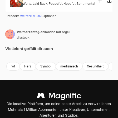
World
,
Laid Back
,
Peaceful
,
Hopeful
,
Sentimental
Entdecke
weitere Musik
-Optionen
Weltherzentag-animation mit orgel
djvstock
Vielleicht gefällt dir auch
Premium
Premium
Premium
Premium
rot
Herz
Symbol
medizinisch
Gesundheit
Sy
Die kreative Plattform, um deine beste Arbeit zu verwirklichen.
Mehr als 1 Million Abonnenten unter Kreativen, Unternehmen,
Agenturen und Studios.