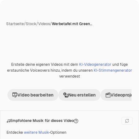
Startseite
/
Stock
/
Videos
/
Werbetafel mit Green…
Erstelle deine eigenen Videos mit dem
KI-Videogenerator
und füge
Premium
erstaunliche Voiceovers hinzu, indem du unseren
KI-Stimmengenerator
verwendest
Video bearbeiten
Neu erstellen
Videoprojekt 
Empfohlene Musik für dieses Video
Entdecke
weitere Musik
-Optionen