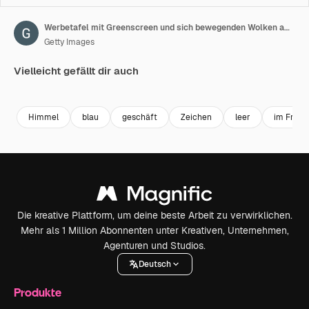
Werbetafel mit Greenscreen und sich bewegenden Wolken am blauen Himmel. Zeitraffer in 4K-Auflösung
Getty Images
Vielleicht gefällt dir auch
Premium
Premium
Generiert von KI
Premium
Premium
Generiert v
Himmel
blau
geschäft
Zeichen
leer
im Freie
Die kreative Plattform, um deine beste Arbeit zu verwirklichen.
Mehr als 1 Million Abonnenten unter Kreativen, Unternehmen,
Agenturen und Studios.
Deutsch
Produkte