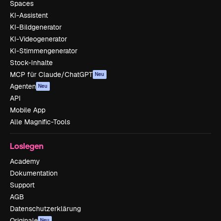
Spaces
KI-Assistent
KI-Bildgenerator
KI-Videogenerator
KI-Stimmengenerator
Stock-Inhalte
MCP für Claude/ChatGPT
Neu
Agenten
Neu
API
Mobile App
Alle Magnific-Tools
Loslegen
Academy
Dokumentation
Support
AGB
Datenschutzerklärung
Originale
Neu