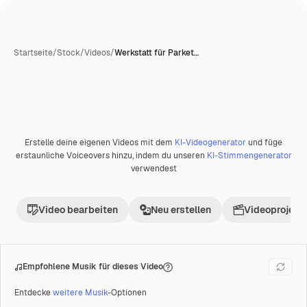
Startseite
/
Stock
/
Videos
/
Werkstatt für Parket…
Erstelle deine eigenen Videos mit dem
KI-Videogenerator
und füge
Premium
erstaunliche Voiceovers hinzu, indem du unseren
KI-Stimmengenerator
verwendest
Video bearbeiten
Neu erstellen
Videoprojekt 
Empfohlene Musik für dieses Video
Entdecke
weitere Musik
-Optionen