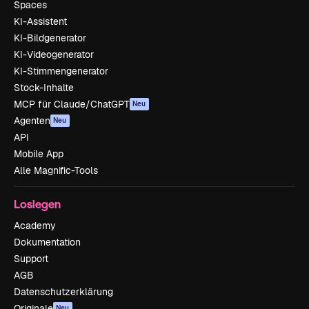
Spaces
KI-Assistent
KI-Bildgenerator
KI-Videogenerator
KI-Stimmengenerator
Stock-Inhalte
MCP für Claude/ChatGPT
Neu
Agenten
Neu
API
Mobile App
Alle Magnific-Tools
Loslegen
Academy
Dokumentation
Support
AGB
Datenschutzerklärung
Originale
Neu