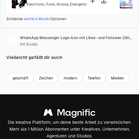
Electronic
,
Funk
,
Groovy
,
Energetic
P
Entdecke
weitere Musik
-Optionen
WhatsApp Messenger Logo-Icon mit Likes- und Follower-Zähler, Instagram, 4K Greenscreen Loop-Animation
Infi Studio
Vielleicht gefällt dir auch
Premium
Premium
geschäft
Zeichen
modern
Telefon
Medien
Ze
Die kreative Plattform, um deine beste Arbeit zu verwirklichen.
Mehr als 1 Million Abonnenten unter Kreativen, Unternehmen,
Agenturen und Studios.