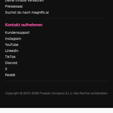
Deine Inhalte verkaufen
Pressesaal
Suchst du nach magnific.ai
Kontakt aufnehmen
Kundensupport
Instagram
YouTube
LinkedIn
TikTok
Discord
X
Reddit
Copyright © 2010-
2026
Freepik Company S.L.U.
Alle Rechte vorbehalten
.