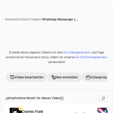
Startseite
/
Stock
/
Videos
/
WhatsApp Messenger L…
Erstelle deine eigenen Videos mit dem
KI-Videogenerator
und füge
Premium
erstaunliche Voiceovers hinzu, indem du unseren
KI-Stimmengenerator
verwendest
Video bearbeiten
Neu erstellen
Videoprojekt 
Empfohlene Musik für dieses Video
Cosmic Funk
F