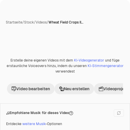
Startseite
/
Stock
/
Videos
/
Wheat Field Crops Il…
Erstelle deine eigenen Videos mit dem
KI-Videogenerator
und füge
Premium
erstaunliche Voiceovers hinzu, indem du unseren
KI-Stimmengenerator
verwendest
Video bearbeiten
Neu erstellen
Videoprojekt 
Empfohlene Musik für dieses Video
Entdecke
weitere Musik
-Optionen