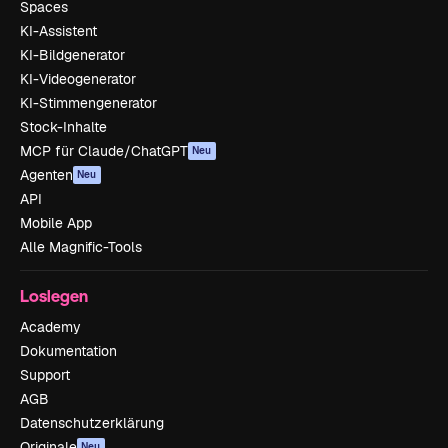
Spaces
KI-Assistent
KI-Bildgenerator
KI-Videogenerator
KI-Stimmengenerator
Stock-Inhalte
MCP für Claude/ChatGPT
Neu
Agenten
Neu
API
Mobile App
Alle Magnific-Tools
Loslegen
Academy
Dokumentation
Support
AGB
Datenschutzerklärung
Originale
Neu