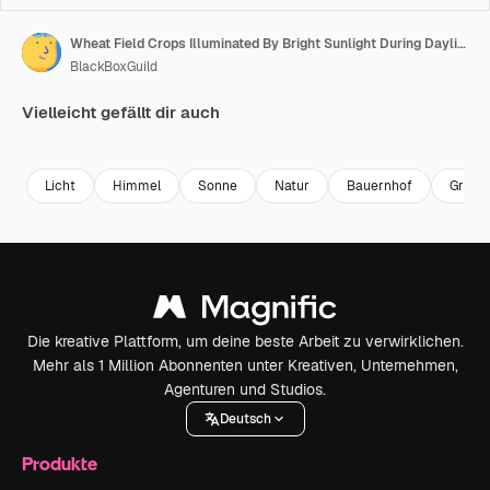
Wheat Field Crops Illuminated By Bright Sunlight During Daylight
BlackBoxGuild
Vielleicht gefällt dir auch
Premium
Premium
Premium
Premium
Licht
Himmel
Sonne
Natur
Bauernhof
Gras
Die kreative Plattform, um deine beste Arbeit zu verwirklichen.
Mehr als 1 Million Abonnenten unter Kreativen, Unternehmen,
Agenturen und Studios.
Deutsch
Produkte