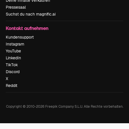
Deine Inhalte verkaufen
Pressesaal
Suchst du nach magnific.ai
Kontakt aufnehmen
Kundensupport
Instagram
YouTube
LinkedIn
TikTok
Discord
X
Reddit
Copyright © 2010-
2026
Freepik Company S.L.U.
Alle Rechte vorbehalten
.