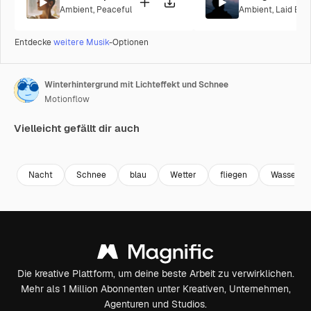
Ambient
,
Peaceful
Ambient
,
Laid Bac
Entdecke
weitere Musik
-Optionen
Winterhintergrund mit Lichteffekt und Schnee
Motionflow
Vielleicht gefällt dir auch
Premium
Premium
Premium
Premium
Nacht
Schnee
blau
Wetter
fliegen
Wasser
Die kreative Plattform, um deine beste Arbeit zu verwirklichen.
Mehr als 1 Million Abonnenten unter Kreativen, Unternehmen,
Agenturen und Studios.