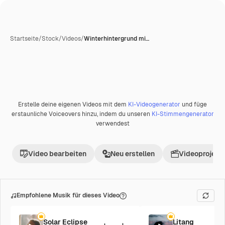
Startseite
/
Stock
/
Videos
/
Winterhintergrund mi…
Erstelle deine eigenen Videos mit dem
KI-Videogenerator
und füge
Premium
erstaunliche Voiceovers hinzu, indem du unseren
KI-Stimmengenerator
verwendest
Video bearbeiten
Neu erstellen
Videoprojekt 
Empfohlene Musik für dieses Video
Solar Eclipse
Litang