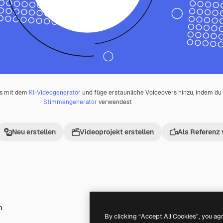
os mit dem
KI-Videogenerator
und füge erstaunliche Voiceovers hinzu, indem d
Stimmengenerator
verwendest
Neu erstellen
Videoprojekt erstellen
Als Referenz
h
Premium
Premium
By clicking “Accept All Cookies”, you ag