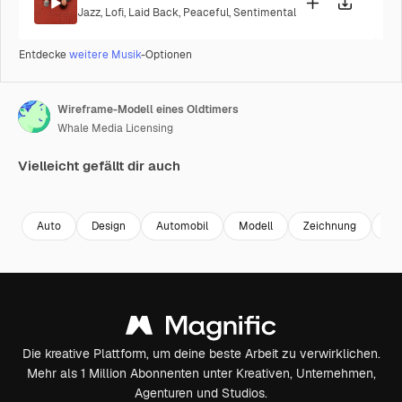
Jazz
,
Lofi
,
Laid Back
,
Peaceful
,
Sentimental
Entdecke
weitere Musik
-Optionen
Wireframe-Modell eines Oldtimers
Whale Media Licensing
Vielleicht gefällt dir auch
Premium
Premium
Premium
Premium
Generiert v
Auto
Design
Automobil
Modell
Zeichnung
Ill
Die kreative Plattform, um deine beste Arbeit zu verwirklichen.
Mehr als 1 Million Abonnenten unter Kreativen, Unternehmen,
Agenturen und Studios.