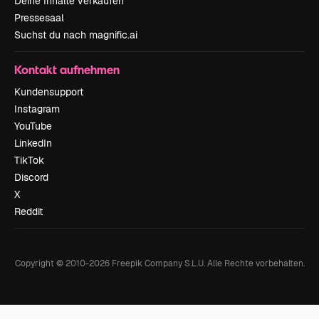
Deine Inhalte verkaufen
Pressesaal
Suchst du nach magnific.ai
Kontakt aufnehmen
Kundensupport
Instagram
YouTube
LinkedIn
TikTok
Discord
X
Reddit
Copyright © 2010-
2026
Freepik Company S.L.U.
Alle Rechte vorbehalten
.