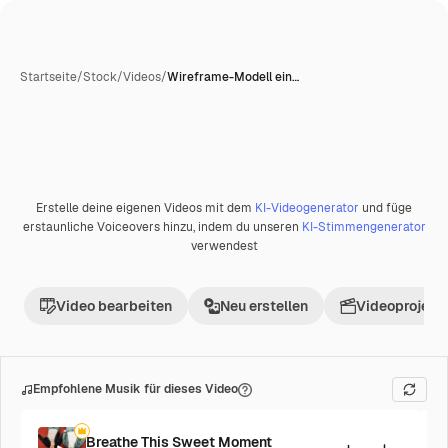
Startseite
/
Stock
/
Videos
/
Wireframe-Modell ein…
Erstelle deine eigenen Videos mit dem
KI-Videogenerator
und füge
Premium
erstaunliche Voiceovers hinzu, indem du unseren
KI-Stimmengenerator
verwendest
Video bearbeiten
Neu erstellen
Videoprojekt 
Empfohlene Musik für dieses Video
Breathe This Sweet Moment