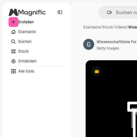
Erstellen
Startseite
/
Stock
/
Videos
/
Wiss
Startseite
Suchen
Wissenschaftliche For
Getty Images
Stock
Entdecken
Alle tools
Premium