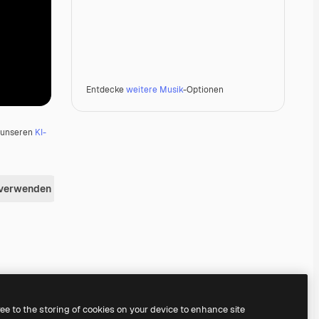
Entdecke
weitere Musik
-Optionen
u unseren
KI-
 verwenden
Premium
Premium
Premium
Premium
ree to the storing of cookies on your device to enhance site