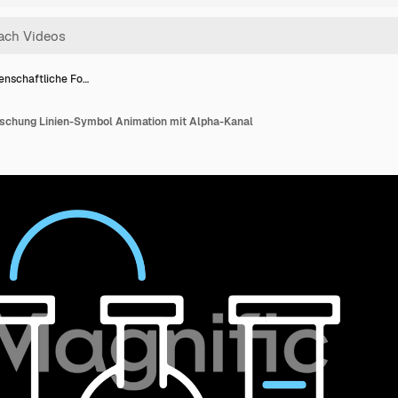
enschaftliche Fo…
schung Linien-Symbol Animation mit Alpha-Kanal