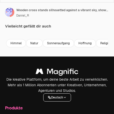
Wooden cross stands silhouetted against a vibrant sky, showcasing a stunning display of shifting colors
Daniel_R
Vielleicht gefällt dir auch
Premium
Premium
Generiert von KI
Premium
Premium
Himmel
Natur
Sonnenaufgang
Hoffnung
Religion
Die kreative Plattform, um deine beste Arbeit zu verwirklichen.
Mehr als 1 Million Abonnenten unter Kreativen, Unternehmen,
Agenturen und Studios.
Deutsch
Produkte