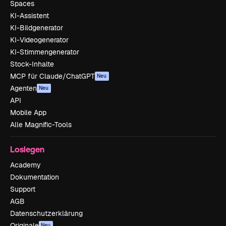
Spaces
KI-Assistent
KI-Bildgenerator
KI-Videogenerator
KI-Stimmengenerator
Stock-Inhalte
MCP für Claude/ChatGPT
Neu
Agenten
Neu
API
Mobile App
Alle Magnific-Tools
Loslegen
Academy
Dokumentation
Support
AGB
Datenschutzerklärung
Originale
Neu