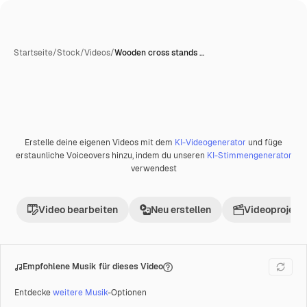
Startseite
/
Stock
/
Videos
/
Wooden cross stands …
KI-generiert
Erstelle deine eigenen Videos mit dem
KI-Videogenerator
und füge
Premium
erstaunliche Voiceovers hinzu, indem du unseren
KI-Stimmengenerator
verwendest
Video bearbeiten
Neu erstellen
Videoprojekt 
Empfohlene Musik für dieses Video
Entdecke
weitere Musik
-Optionen