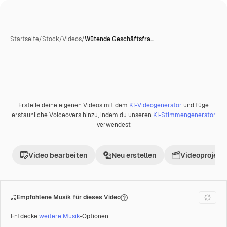
Startseite
/
Stock
/
Videos
/
Wütende Geschäftsfra…
Erstelle deine eigenen Videos mit dem
KI-Videogenerator
und füge
Premium
erstaunliche Voiceovers hinzu, indem du unseren
KI-Stimmengenerator
verwendest
Video bearbeiten
Neu erstellen
Videoprojekt 
Empfohlene Musik für dieses Video
Entdecke
weitere Musik
-Optionen