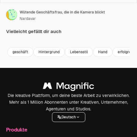
Wütende Geschäftsfrau, die in die Kamera blickt
Nardavar
Vielleicht gefällt dir auch
Premium
Premium
Premium
Premium
geschäft
Hintergrund
Lebensstil
Hand
erfolgreich
Die kreative Plattform, um deine beste Arbeit zu verwirklichen.
Mehr als 1 Million Abonnenten unter Kreativen, Unternehmen,
Agenturen und Studios.
Deutsch
Produkte