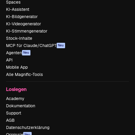
Spaces
KI-Assistent
KI-Bildgenerator
KI-Videogenerator
KI-Stimmengenerator
Stock-Inhalte
MCP für Claude/ChatGPT
Neu
Agenten
Neu
API
Mobile App
Alle Magnific-Tools
Loslegen
Academy
Dokumentation
Support
AGB
Datenschutzerklärung
Originale
Neu