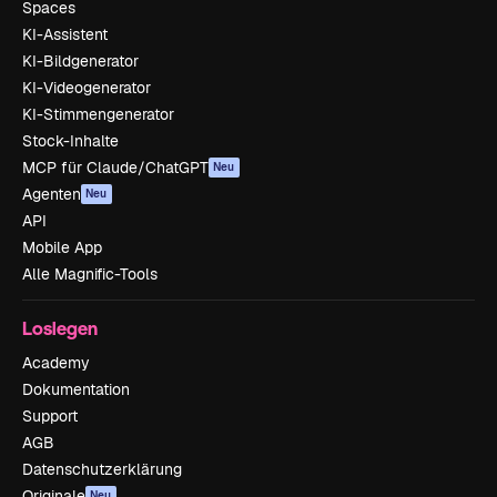
Spaces
KI-Assistent
KI-Bildgenerator
KI-Videogenerator
KI-Stimmengenerator
Stock-Inhalte
MCP für Claude/ChatGPT
Neu
Agenten
Neu
API
Mobile App
Alle Magnific-Tools
Loslegen
Academy
Dokumentation
Support
AGB
Datenschutzerklärung
Originale
Neu