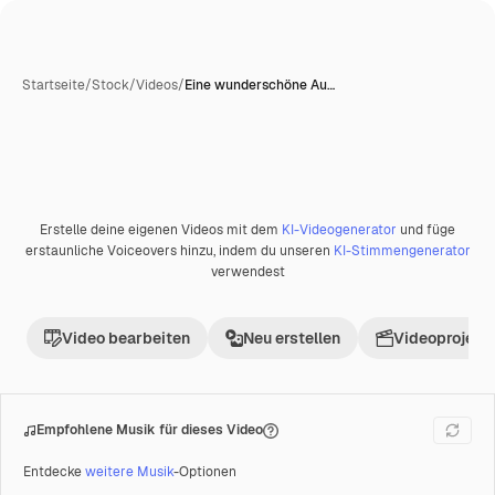
Startseite
/
Stock
/
Videos
/
Eine wunderschöne Au…
Erstelle deine eigenen Videos mit dem
KI-Videogenerator
und füge
Premium
erstaunliche Voiceovers hinzu, indem du unseren
KI-Stimmengenerator
verwendest
Video bearbeiten
Neu erstellen
Videoprojekt 
Empfohlene Musik für dieses Video
Entdecke
weitere Musik
-Optionen