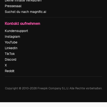
Deine Inhalte verkaufen
Pressesaal
Suchst du nach magnific.ai
Kontakt aufnehmen
Kundensupport
Instagram
YouTube
LinkedIn
TikTok
Discord
X
Reddit
Copyright © 2010-
2026
Freepik Company S.L.U.
Alle Rechte vorbehalten
.