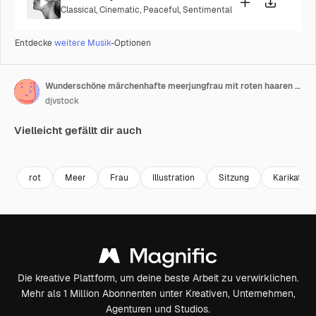
Classical
,
Cinematic
,
Peaceful
,
Sentimental
Entdecke
weitere Musik
-Optionen
Wunderschöne märchenhafte meerjungfrau mit roten haaren animation
djvstock
Vielleicht gefällt dir auch
Premium
Premium
Premium
Premium
rot
Meer
Frau
Illustration
Sitzung
Karikatur
Die kreative Plattform, um deine beste Arbeit zu verwirklichen.
Mehr als 1 Million Abonnenten unter Kreativen, Unternehmen,
Agenturen und Studios.