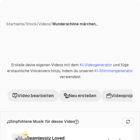
Startseite
/
Stock
/
Videos
/
Wunderschöne märchen…
Erstelle deine eigenen Videos mit dem
KI-Videogenerator
und füge
Premium
erstaunliche Voiceovers hinzu, indem du unseren
KI-Stimmengenerator
verwendest
Video bearbeiten
Neu erstellen
Videoprojekt 
Empfohlene Musik für dieses Video
Seamlessly Loved