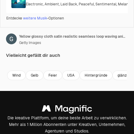
Electronic
,
Ambient
,
Laid Back
,
Peaceful
,
Sentimental
,
Melancho
Entdecke
weitere Musik
-Optionen
Yellow glossy cloth satin realistic seamless loop waving animation
Getty Images
Vielleicht gefällt dir auch
Premium
Premium
Premium
Premium
Wind
Gelb
Feier
USA
Hintergründe
glänzend
Die kreative Plattform, um deine beste Arbeit zu verwirklichen.
Mehr als 1 Million Abonnenten unter Kreativen, Unternehmen,
Agenturen und Studios.