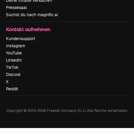
Deine Inhalte verkaufen
Pressesaal
Suchst du nach magnific.ai
Kontakt aufnehmen
Kundensupport
Instagram
YouTube
LinkedIn
TikTok
Discord
X
Reddit
Copyright © 2010-
2026
Freepik Company S.L.U.
Alle Rechte vorbehalten
.