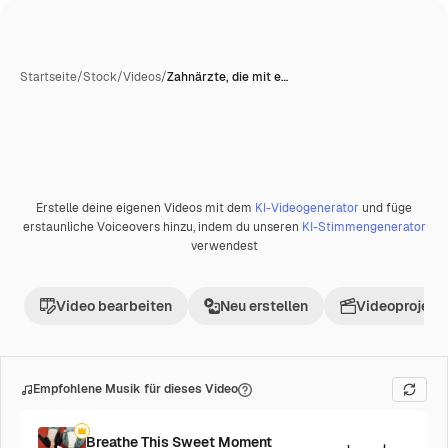
Startseite
/
Stock
/
Videos
/
Zahnärzte, die mit e…
Erstelle deine eigenen Videos mit dem
KI-Videogenerator
und füge
Premium
erstaunliche Voiceovers hinzu, indem du unseren
KI-Stimmengenerator
verwendest
Video bearbeiten
Neu erstellen
Videoprojekt 
Empfohlene Musik für dieses Video
Breathe This Sweet Moment