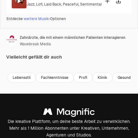
Jazz
,
Lofi
,
Laid Back
,
Peaceful
,
Sentimental
Entdecke
weitere Musik
-Optionen
Zahnärzte, die mit einem männlichen Patienten interagieren
Wavebreak Media
Vielleicht gefällt dir auch
Premium
Premium
Premium
Premium
Lebensstil
Fachkenntnisse
Profi
Klinik
Gesundhei
Die kreative Plattform, um deine beste Arbeit zu verwirklichen.
Mehr als 1 Million Abonnenten unter Kreativen, Unternehmen,
Agenturen und Studios.