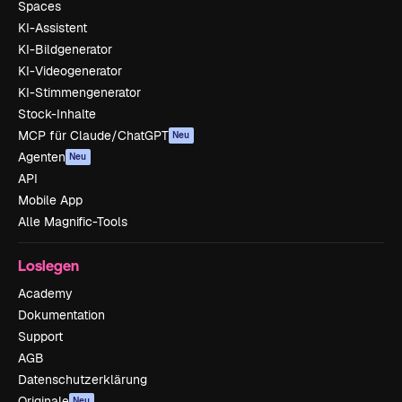
Spaces
KI-Assistent
KI-Bildgenerator
KI-Videogenerator
KI-Stimmengenerator
Stock-Inhalte
MCP für Claude/ChatGPT
Neu
Agenten
Neu
API
Mobile App
Alle Magnific-Tools
Loslegen
Academy
Dokumentation
Support
AGB
Datenschutzerklärung
Originale
Neu