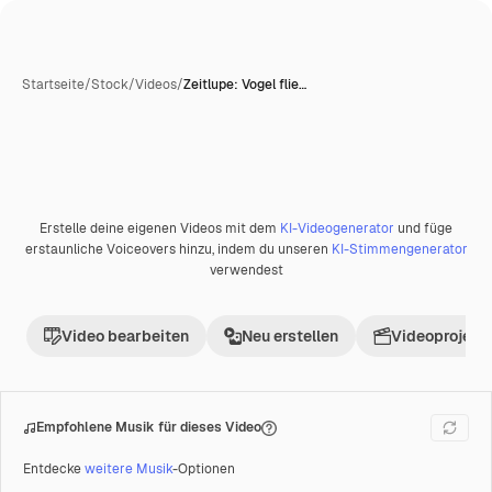
Startseite
/
Stock
/
Videos
/
Zeitlupe: Vogel flie…
Erstelle deine eigenen Videos mit dem
KI-Videogenerator
und füge
Premium
erstaunliche Voiceovers hinzu, indem du unseren
KI-Stimmengenerator
verwendest
Video bearbeiten
Neu erstellen
Videoprojekt 
Empfohlene Musik für dieses Video
Entdecke
weitere Musik
-Optionen