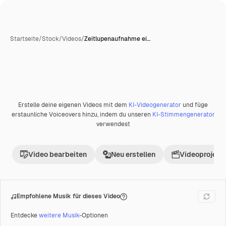
Startseite
/
Stock
/
Videos
/
Zeitlupenaufnahme ei…
Erstelle deine eigenen Videos mit dem
KI-Videogenerator
und füge
Premium
erstaunliche Voiceovers hinzu, indem du unseren
KI-Stimmengenerator
verwendest
Video bearbeiten
Neu erstellen
Videoprojekt 
Empfohlene Musik für dieses Video
Entdecke
weitere Musik
-Optionen