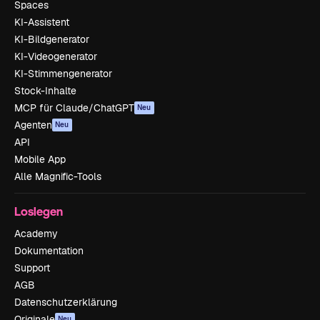
Spaces
KI-Assistent
KI-Bildgenerator
KI-Videogenerator
KI-Stimmengenerator
Stock-Inhalte
MCP für Claude/ChatGPT
Neu
Agenten
Neu
API
Mobile App
Alle Magnific-Tools
Loslegen
Academy
Dokumentation
Support
AGB
Datenschutzerklärung
Originale
Neu