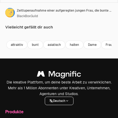
Zeitlupenaufnahme einer aufgeregten jungen Frau, die bunte Einkaufstüten hält und in die Kamera lächelt.
BlackBoxGuild
Vielleicht gefällt dir auch
Premium
Premium
Premium
Premium
attraktiv
bunt
asiatisch
halten
Dame
Frau
Die kreative Plattform, um deine beste Arbeit zu verwirklichen.
Mehr als 1 Million Abonnenten unter Kreativen, Unternehmen,
Agenturen und Studios.
Deutsch
Produkte