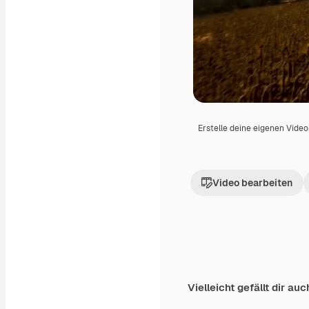
Erstelle deine eigenen Vide
Video bearbeiten
Vielleicht gefällt dir auc
Premium
Premium