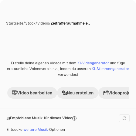
Startseite
/
Stock
/
Videos
/
Zeitrafferaufnahme e…
Erstelle deine eigenen Videos mit dem
KI-Videogenerator
und füge
Premium
erstaunliche Voiceovers hinzu, indem du unseren
KI-Stimmengenerator
verwendest
Video bearbeiten
Neu erstellen
Videoprojekt 
Empfohlene Musik für dieses Video
Entdecke
weitere Musik
-Optionen