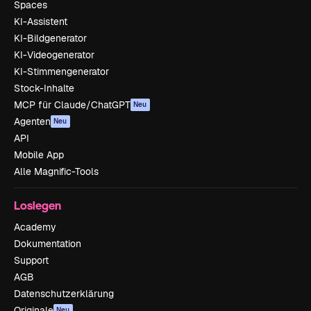
Spaces
KI-Assistent
KI-Bildgenerator
KI-Videogenerator
KI-Stimmengenerator
Stock-Inhalte
MCP für Claude/ChatGPT
Neu
Agenten
Neu
API
Mobile App
Alle Magnific-Tools
Loslegen
Academy
Dokumentation
Support
AGB
Datenschutzerklärung
Originale
Neu