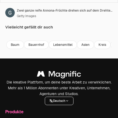
Zwei ganze reife Annona-Früchte drehen sich auf dem Drehteller, isoliert auf weißem Hintergrund. Nahaufnahme. Makro
Getty Images
Vielleicht gefällt dir auch
Premium
Premium
Premium
Premium
Baum
Bauernhof
Lebensmittel
Asien
Kreis
F
Die kreative Plattform, um deine beste Arbeit zu verwirklichen.
Mehr als 1 Million Abonnenten unter Kreativen, Unternehmen,
Agenturen und Studios.
Deutsch
Produkte