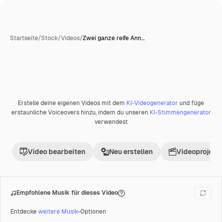
Startseite
/
Stock
/
Videos
/
Zwei ganze reife Ann…
Erstelle deine eigenen Videos mit dem
KI-Videogenerator
und füge
Premium
erstaunliche Voiceovers hinzu, indem du unseren
KI-Stimmengenerator
verwendest
Video bearbeiten
Neu erstellen
Videoprojekt 
Empfohlene Musik für dieses Video
Entdecke
weitere Musik
-Optionen