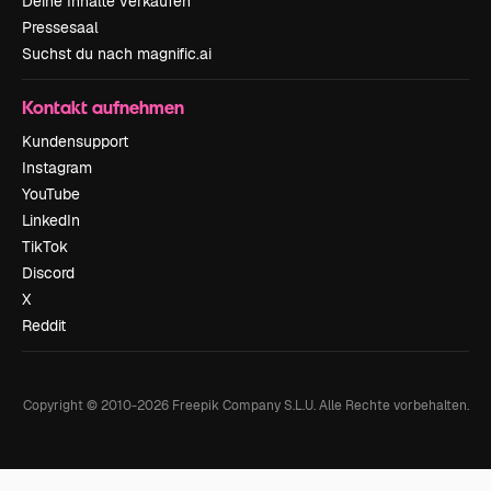
Deine Inhalte verkaufen
Pressesaal
Suchst du nach magnific.ai
Kontakt aufnehmen
Kundensupport
Instagram
YouTube
LinkedIn
TikTok
Discord
X
Reddit
Copyright © 2010-
2026
Freepik Company S.L.U.
Alle Rechte vorbehalten
.