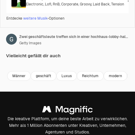
Electronic
,
Lofi
,
RnB
,
Corporate
,
Groovy
,
Laid Back
,
Tension
Entdecke
weitere Musik
-Optionen
Zwei geschäftsleute treffen sich in einer hochhaus-lobby-halle und sprechen über zukünftige finanzabkommen.
Getty Images
Vielleicht gefällt dir auch
Premium
Premium
Generiert von KI
Premium
Premium
Generiert v
Männer
geschäft
Luxus
Reichtum
modern
F
Die kreative Plattform, um deine beste Arbeit zu verwirklichen.
Mehr als 1 Million Abonnenten unter Kreativen, Unternehmen,
Agenturen und Studios.