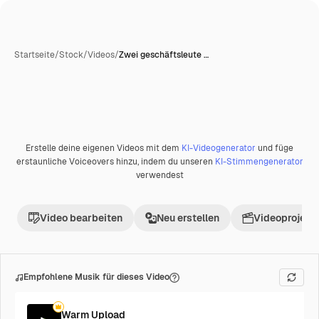
Startseite
/
Stock
/
Videos
/
Zwei geschäftsleute …
Erstelle deine eigenen Videos mit dem
KI-Videogenerator
und füge
Premium
erstaunliche Voiceovers hinzu, indem du unseren
KI-Stimmengenerator
verwendest
Video bearbeiten
Neu erstellen
Videoprojekt 
Empfohlene Musik für dieses Video
Warm Upload