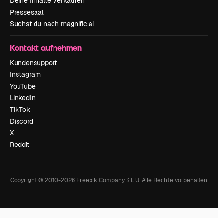
Deine Inhalte verkaufen
Pressesaal
Suchst du nach magnific.ai
Kontakt aufnehmen
Kundensupport
Instagram
YouTube
LinkedIn
TikTok
Discord
X
Reddit
Copyright © 2010-
2026
Freepik Company S.L.U.
Alle Rechte vorbehalten
.