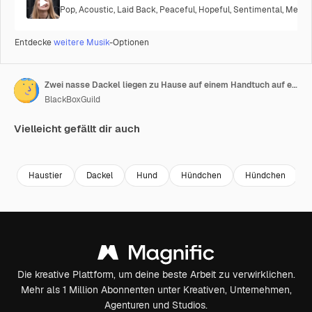
Pop
,
Acoustic
,
Laid Back
,
Peaceful
,
Hopeful
,
Sentimental
,
Melanc
Entdecke
weitere Musik
-Optionen
Zwei nasse Dackel liegen zu Hause auf einem Handtuch auf einem braunen Sessel
BlackBoxGuild
Vielleicht gefällt dir auch
Premium
Premium
Premium
Premium
Haustier
Dackel
Hund
Hündchen
Hündchen
Die kreative Plattform, um deine beste Arbeit zu verwirklichen.
Mehr als 1 Million Abonnenten unter Kreativen, Unternehmen,
Agenturen und Studios.