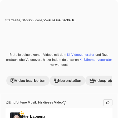
Startseite
/
Stock
/
Videos
/
Zwei nasse Dackel li…
Erstelle deine eigenen Videos mit dem
KI-Videogenerator
und füge
Premium
erstaunliche Voiceovers hinzu, indem du unseren
KI-Stimmengenerator
verwendest
Video bearbeiten
Neu erstellen
Videoprojekt 
Empfohlene Musik für dieses Video
Hierbabuena