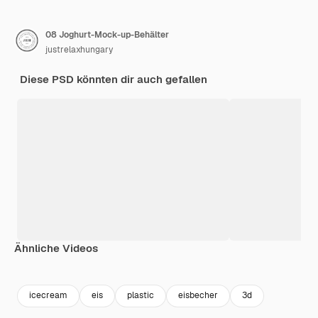
08 Joghurt-Mock-up-Behälter
justrelaxhungary
Diese PSD könnten dir auch gefallen
Ähnliche Videos
Premium
Premium
icecream
eis
plastic
eisbecher
3d