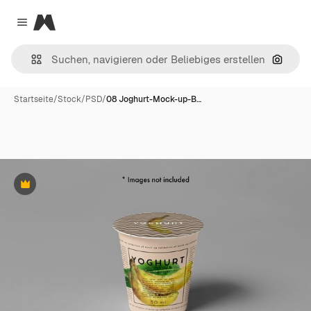
Magnific
Close menu
Nach B
Startseite
/
Stock
/
PSD
/
08 Joghurt-Mock-up-B…
Premium