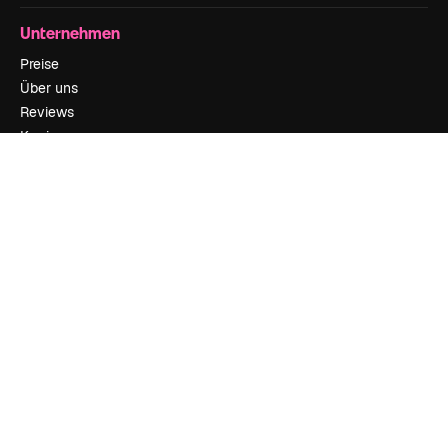
Unternehmen
Preise
Über uns
Reviews
Karriere
Suchtrends
Blog
Veranstaltungen
Slidesgo
Deine Inhalte verkaufen
Pressesaal
Suchst du nach magnific.ai
Kontakt aufnehmen
Kundensupport
Instagram
YouTube