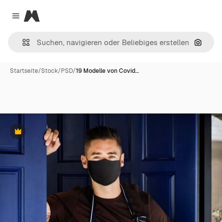
Magnific
Close menu
Nach B
Startseite
/
Stock
/
PSD
/
19 Modelle von Covid…
Premium