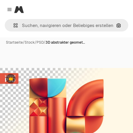
Magnific
Close menu
Nach B
Startseite
/
Stock
/
PSD
/
3D abstrakter geomet…
Premium