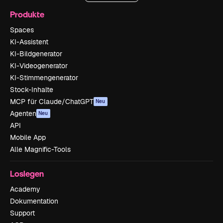
Produkte
Spaces
KI-Assistent
KI-Bildgenerator
KI-Videogenerator
KI-Stimmengenerator
Stock-Inhalte
MCP für Claude/ChatGPT
Neu
Agenten
Neu
API
Mobile App
Alle Magnific-Tools
Loslegen
Academy
Dokumentation
Support