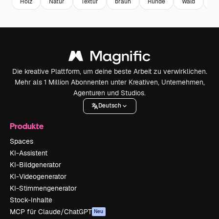
Holz
Natur
Textur
braun
Runde
Wald
Ko
Die kreative Plattform, um deine beste Arbeit zu verwirklichen.
Mehr als 1 Million Abonnenten unter Kreativen, Unternehmen,
Agenturen und Studios.
Deutsch
Produkte
Spaces
KI-Assistent
KI-Bildgenerator
KI-Videogenerator
KI-Stimmengenerator
Stock-Inhalte
MCP für Claude/ChatGPT
Neu