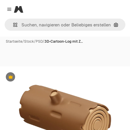
Magnific
Close menu
Nach B
Startseite
/
Stock
/
PSD
/
3D-Cartoon-Log mit Z…
Premium