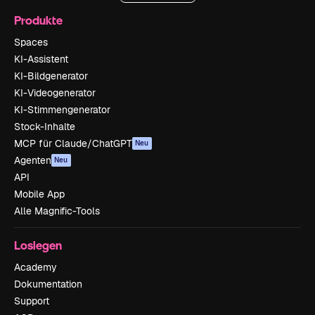
Produkte
Spaces
KI-Assistent
KI-Bildgenerator
KI-Videogenerator
KI-Stimmengenerator
Stock-Inhalte
MCP für Claude/ChatGPT
Neu
Agenten
Neu
API
Mobile App
Alle Magnific-Tools
Loslegen
Academy
Dokumentation
Support