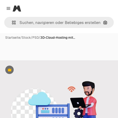
Magnific
Close menu
Nach B
Startseite
/
Stock
/
PSD
/
3D-Cloud-Hosting mit…
Premium