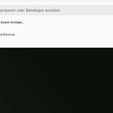
i-Event-Armban…
nd Mockup