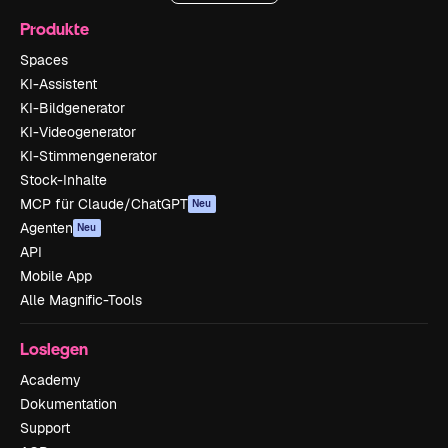
Produkte
Spaces
KI-Assistent
KI-Bildgenerator
KI-Videogenerator
KI-Stimmengenerator
Stock-Inhalte
MCP für Claude/ChatGPT
Neu
Agenten
Neu
API
Mobile App
Alle Magnific-Tools
Loslegen
Academy
Dokumentation
Support