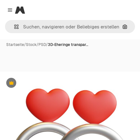
Magnific
Close menu
Nach B
Startseite
/
Stock
/
PSD
/
3D-Eheringe transpar…
Premium