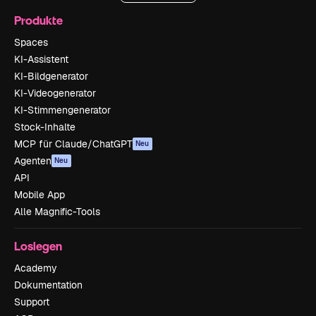
Produkte
Spaces
KI-Assistent
KI-Bildgenerator
KI-Videogenerator
KI-Stimmengenerator
Stock-Inhalte
MCP für Claude/ChatGPT
Neu
Agenten
Neu
API
Mobile App
Alle Magnific-Tools
Loslegen
Academy
Dokumentation
Support