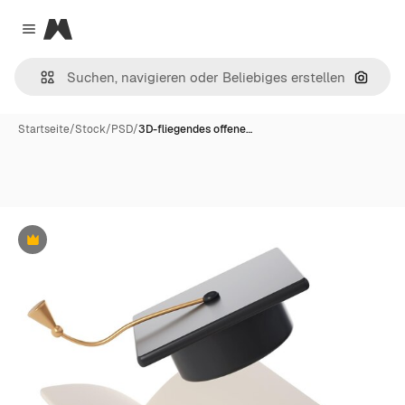
Magnific
Close menu
Nach B
Startseite
/
Stock
/
PSD
/
3D-fliegendes offene…
Premium