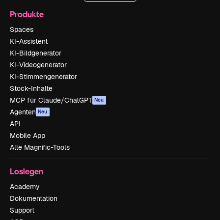
Produkte
Spaces
KI-Assistent
KI-Bildgenerator
KI-Videogenerator
KI-Stimmengenerator
Stock-Inhalte
MCP für Claude/ChatGPT
Neu
Agenten
Neu
API
Mobile App
Alle Magnific-Tools
Loslegen
Academy
Dokumentation
Support