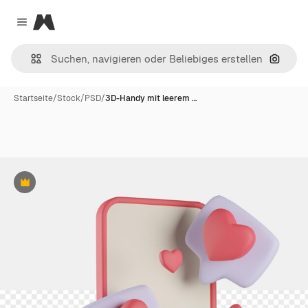
Magnific
Close menu
Nach B
Startseite
/
Stock
/
PSD
/
3D-Handy mit leerem …
Premium