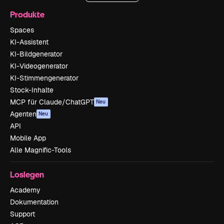
Produkte
Spaces
KI-Assistent
KI-Bildgenerator
KI-Videogenerator
KI-Stimmengenerator
Stock-Inhalte
MCP für Claude/ChatGPT
Neu
Agenten
Neu
API
Mobile App
Alle Magnific-Tools
Loslegen
Academy
Dokumentation
Support