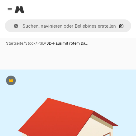
Magnific
Close menu
Nach B
Startseite
/
Stock
/
PSD
/
3D-Haus mit rotem Da…
Premium