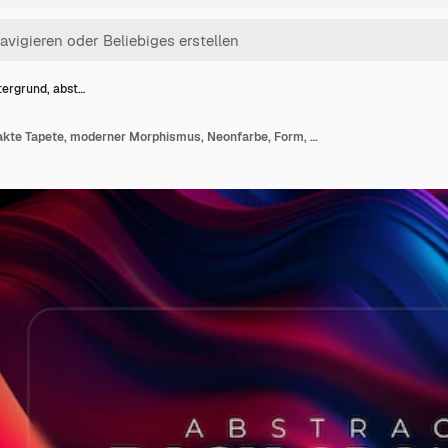
ergrund, abst…
3D-Hintergrund, abstrakte Tapete, moderner Morphismus, Neonfarbe, Form, flüssige Welle