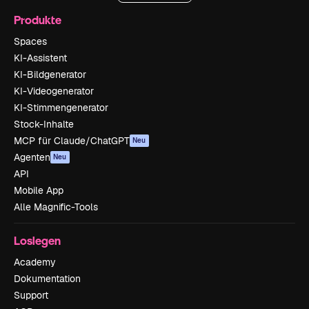
Produkte
Spaces
KI-Assistent
KI-Bildgenerator
KI-Videogenerator
KI-Stimmengenerator
Stock-Inhalte
MCP für Claude/ChatGPT
Neu
Agenten
Neu
API
Mobile App
Alle Magnific-Tools
Loslegen
Academy
Dokumentation
Support