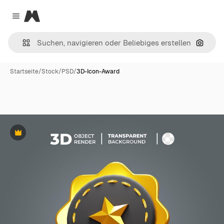
Magnific
Close menu
Nach B
Startseite
/
Stock
/
PSD
/
3D-Icon-Award
Premium