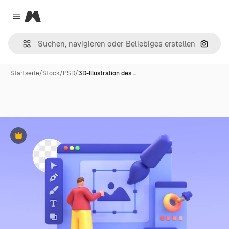
Magnific
Close menu
Nach B
Startseite
/
Stock
/
PSD
/
3D-Illustration des …
Premium