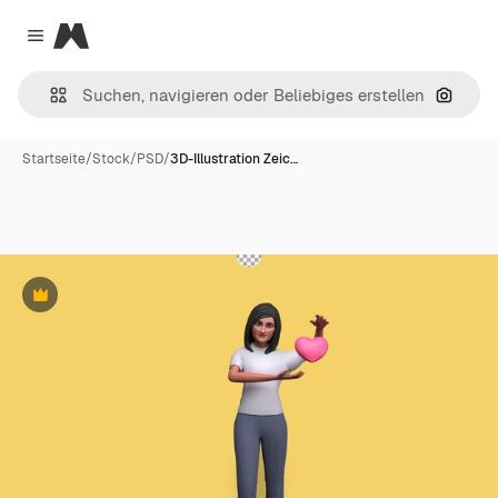
Magnific
Close menu
Nach B
Startseite
/
Stock
/
PSD
/
3D-Illustration Zeic…
Premium