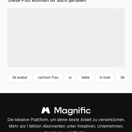
Diese PSD könnten dir auch gefallen
3d avatar
cartoon frau
ui
liebe
in love
3d car
Die kreative Plattform, um deine beste Arbeit zu verwirklichen.
Mehr als 1 Million Abonnenten unter Kreativen, Unternehmen,