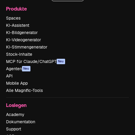
Produkte
Spaces
KI-Assistent
KI-Bildgenerator
KI-Videogenerator
KI-Stimmengenerator
Stock-Inhalte
MCP für Claude/ChatGPT
Neu
Agenten
Neu
API
Mobile App
Alle Magnific-Tools
Loslegen
Academy
Dokumentation
Support