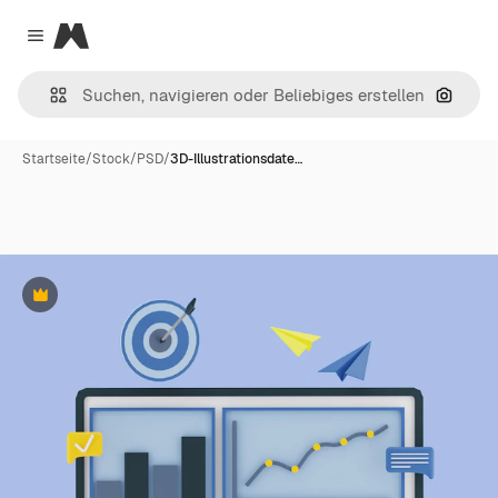
Magnific
Close menu
Nach B
Startseite
/
Stock
/
PSD
/
3D-Illustrationsdate…
Premium