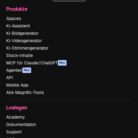
Produkte
Spaces
KI-Assistent
KI-Bildgenerator
KI-Videogenerator
KI-Stimmengenerator
Stock-Inhalte
MCP für Claude/ChatGPT
Neu
Agenten
Neu
API
Mobile App
Alle Magnific-Tools
Loslegen
Academy
Dokumentation
Support