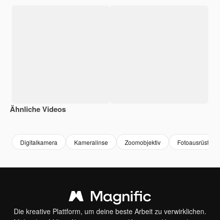
Ähnliche Videos
Premium
Premium
Generiert von KI
Premium
Premium
Digitalkamera
Kameralinse
Zoomobjektiv
Fotoausrüstung
Die kreative Plattform, um deine beste Arbeit zu verwirklichen.