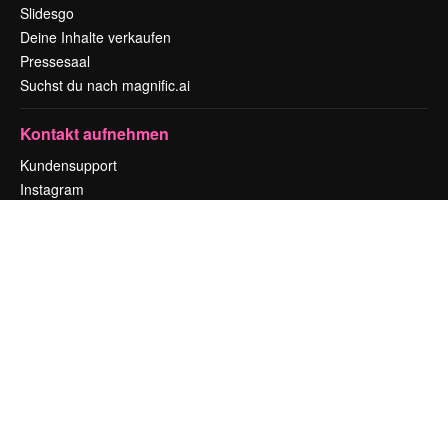
Slidesgo
Deine Inhalte verkaufen
Pressesaal
Suchst du nach magnific.ai
Kontakt aufnehmen
Kundensupport
Instagram
YouTube
LinkedIn
TikTok
Discord
X
Reddit
Copyright © 2010-
2026
Freepik Company S.L.U.
Alle Rechte vorbehalten
.