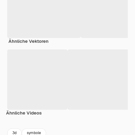
Ähnliche Vektoren
Ähnliche Videos
Premium
Premium
Generiert von KI
Premium
Premium
Generiert v
3d
symbole