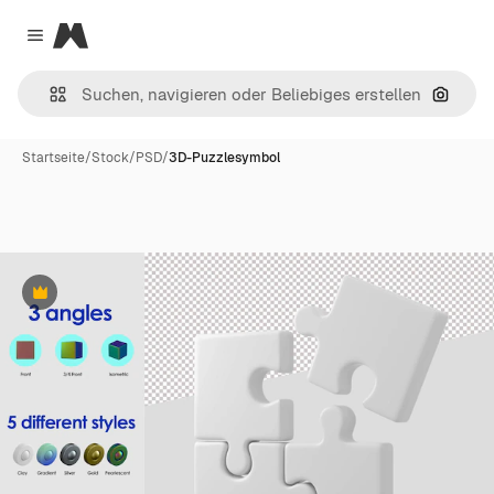
Magnific
Close menu
Nach B
Startseite
/
Stock
/
PSD
/
3D-Puzzlesymbol
Premium