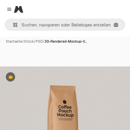
Magnific
Close menu
Nach B
Startseite
/
Stock
/
PSD
/
3D-Rendered-Mockup-V…
Premium