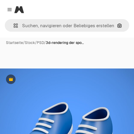
Magnific
Close menu
Nach B
Startseite
/
Stock
/
PSD
/
3d-rendering der spo…
Premium