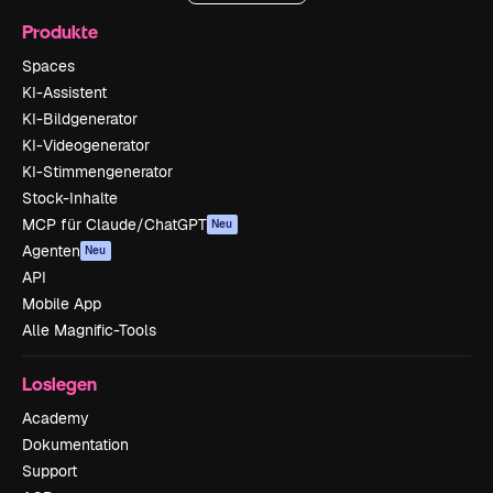
Produkte
Spaces
KI-Assistent
KI-Bildgenerator
KI-Videogenerator
KI-Stimmengenerator
Stock-Inhalte
MCP für Claude/ChatGPT
Neu
Agenten
Neu
API
Mobile App
Alle Magnific-Tools
Loslegen
Academy
Dokumentation
Support