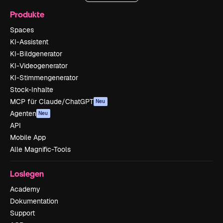
Produkte
Spaces
KI-Assistent
KI-Bildgenerator
KI-Videogenerator
KI-Stimmengenerator
Stock-Inhalte
MCP für Claude/ChatGPT
Neu
Agenten
Neu
API
Mobile App
Alle Magnific-Tools
Loslegen
Academy
Dokumentation
Support