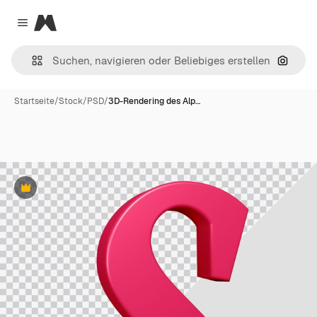
Magnific
Close menu
Nach B
Startseite
/
Stock
/
PSD
/
3D-Rendering des Alp…
Premium