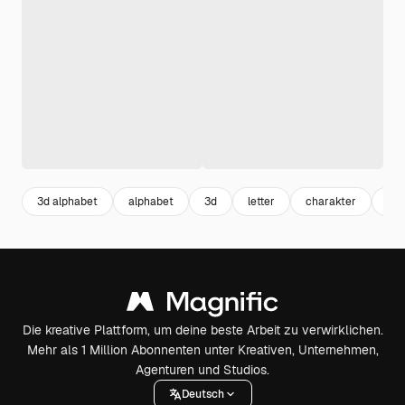
3d alphabet
alphabet
3d
letter
charakter
mo
Die kreative Plattform, um deine beste Arbeit zu verwirklichen.
Mehr als 1 Million Abonnenten unter Kreativen, Unternehmen,
Agenturen und Studios.
Deutsch