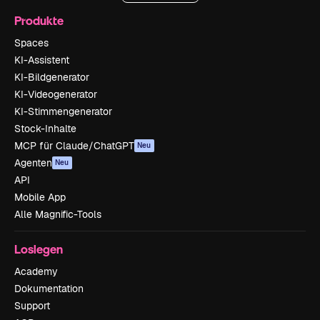
Produkte
Spaces
KI-Assistent
KI-Bildgenerator
KI-Videogenerator
KI-Stimmengenerator
Stock-Inhalte
MCP für Claude/ChatGPT
Neu
Agenten
Neu
API
Mobile App
Alle Magnific-Tools
Loslegen
Academy
Dokumentation
Support