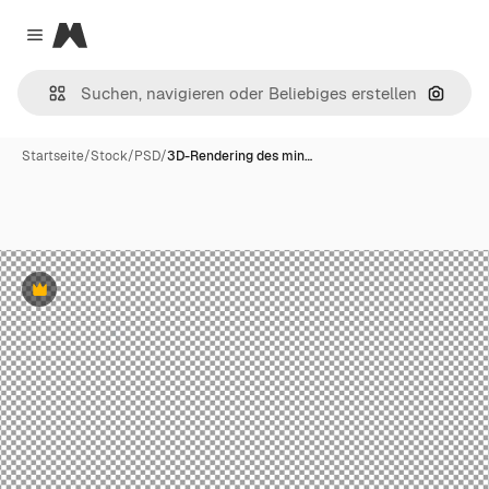
Magnific
Close menu
Nach B
Startseite
/
Stock
/
PSD
/
3D-Rendering des min…
Premium