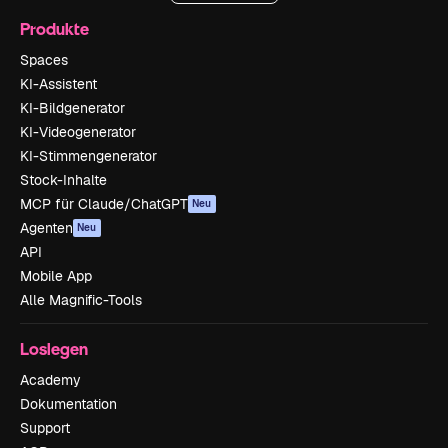
Produkte
Spaces
KI-Assistent
KI-Bildgenerator
KI-Videogenerator
KI-Stimmengenerator
Stock-Inhalte
MCP für Claude/ChatGPT
Neu
Agenten
Neu
API
Mobile App
Alle Magnific-Tools
Loslegen
Academy
Dokumentation
Support