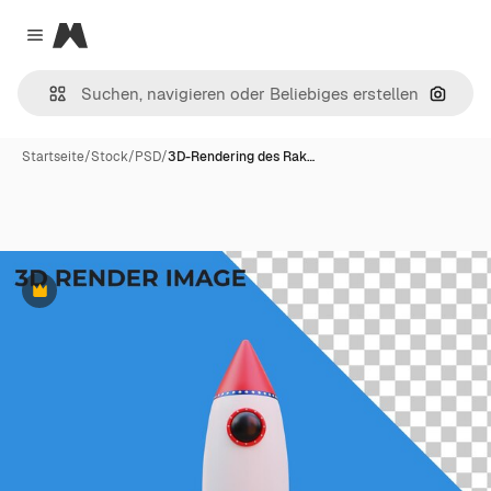
Magnific
Close menu
Nach B
Startseite
/
Stock
/
PSD
/
3D-Rendering des Rak…
Premium