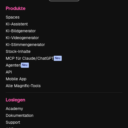
Produkte
Spaces
KI-Assistent
KI-Bildgenerator
KI-Videogenerator
KI-Stimmengenerator
Stock-Inhalte
MCP für Claude/ChatGPT
Neu
Agenten
Neu
API
Mobile App
Alle Magnific-Tools
Loslegen
Academy
Dokumentation
Support