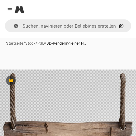
Magnific
Close menu
Nach B
Startseite
/
Stock
/
PSD
/
3D-Rendering einer H…
Premium