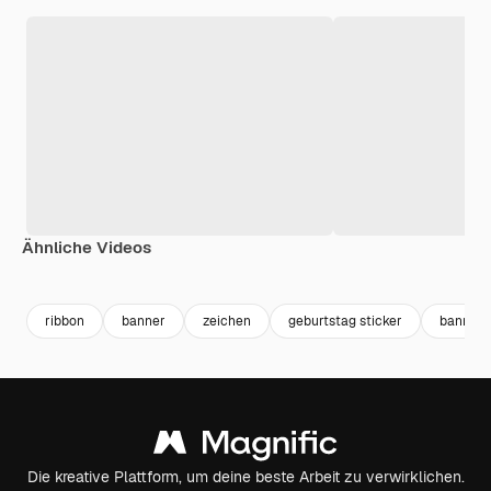
Ähnliche Videos
Premium
Premium
ribbon
banner
zeichen
geburtstag sticker
banner 
Die kreative Plattform, um deine beste Arbeit zu verwirklichen.