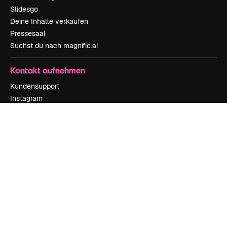
Slidesgo
Deine Inhalte verkaufen
Pressesaal
Suchst du nach magnific.ai
Kontakt aufnehmen
Kundensupport
Instagram
YouTube
LinkedIn
TikTok
Discord
X
Reddit
Copyright © 2010-
2026
Freepik Company S.L.U.
Alle Rechte vorbehalten
.