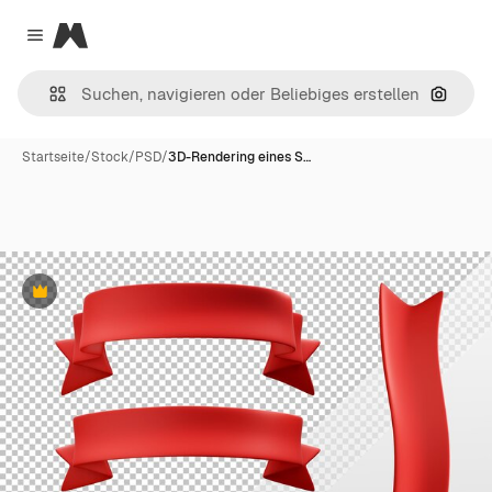
Magnific
Close menu
Nach B
Startseite
/
Stock
/
PSD
/
3D-Rendering eines S…
Premium