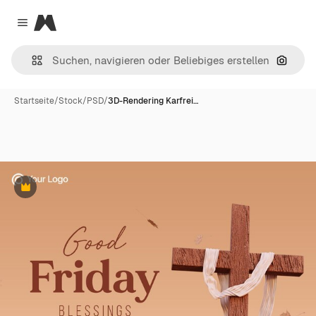
Magnific
Close menu
Nach B
Startseite
/
Stock
/
PSD
/
3D-Rendering Karfrei…
Premium