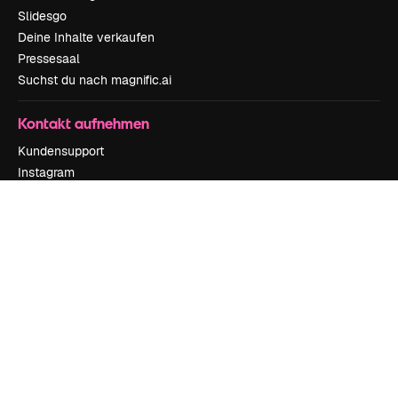
Slidesgo
Deine Inhalte verkaufen
Pressesaal
Suchst du nach magnific.ai
Kontakt aufnehmen
Kundensupport
Instagram
YouTube
LinkedIn
TikTok
Discord
X
Reddit
Copyright © 2010-
2026
Freepik Company S.L.U.
Alle Rechte vorbehalten
.