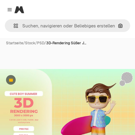
Magnific
Close menu
Nach B
Startseite
/
Stock
/
PSD
/
3D-Rendering Süßer J…
Premium